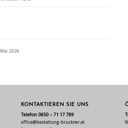
 Mai 2026
KONTAKTIEREN SIE UNS
Telefon:
0650 – 71 17 789
T
office@bestattung-bruckner.at
W