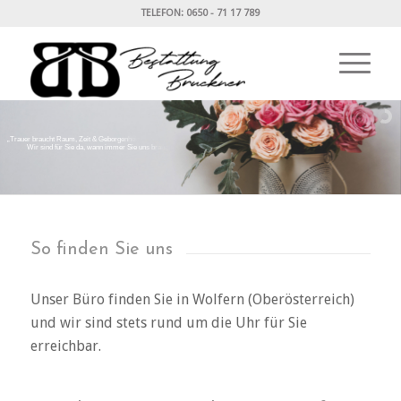
TELEFON: 0650 - 71 17 789
„
T
r
a
u
e
r
b
r
a
u
c
h
t
R
a
u
m
,
Z
e
i
t
&
G
e
b
o
r
g
e
n
h
e
i
t
.
W
i
r
s
i
n
d
f
ü
r
S
i
e
d
a
,
w
a
n
n
i
m
m
e
r
S
i
e
u
n
s
b
r
a
u
c
h
e
n
!
“
So finden Sie uns
Unser Büro finden Sie in Wolfern (Oberösterreich)
und wir sind stets rund um die Uhr für Sie
erreichbar.