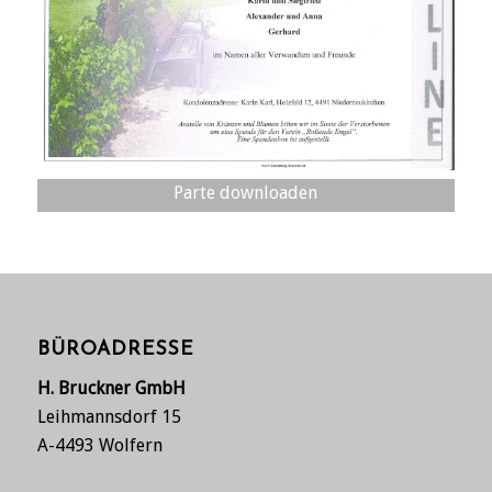
Parte downloaden
BÜROADRESSE
H. Bruckner GmbH
Leihmannsdorf 15
A-4493 Wolfern