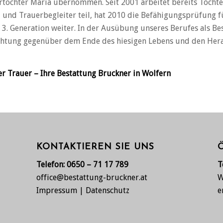
rtochter Maria übernommen. Seit 2001 arbeitet bereits Tochte
 und Trauerbegleiter teil, hat 2010 die Befähigungsprüfung f
3. Generation weiter. In der Ausübung unseres Berufes als Bes
 Achtung gegenüber dem Ende des hiesigen Lebens und den He
der Trauer – Ihre Bestattung Bruckner in Wolfern
KONTAKTIEREN SIE UNS
Telefon:
0650 – 71 17 789
T
office@bestattung-bruckner.at
W
Impressum
|
Datenschutz
e