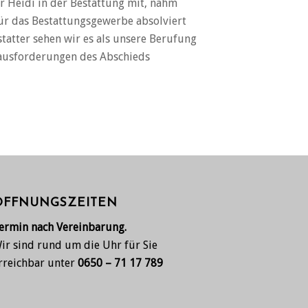
r Heidi in der Bestattung mit, nahm
ür das Bestattungsgewerbe absolviert
tatter sehen wir es als unsere Berufung
rausforderungen des Abschieds
ÖFFNUNGSZEITEN
ermin nach Vereinbarung.
ir sind rund um die Uhr für Sie
rreichbar unter
0650 – 71 17 789