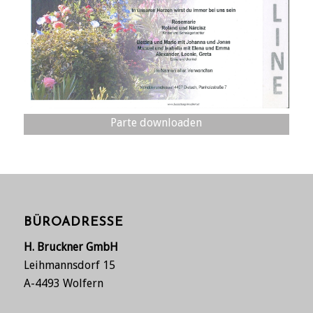
Parte downloaden
BÜROADRESSE
H. Bruckner GmbH
Leihmannsdorf 15
A-4493 Wolfern