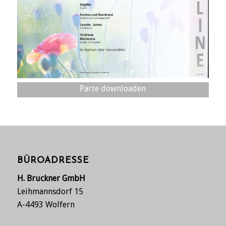
Parte downloaden
BÜROADRESSE
H. Bruckner GmbH
Leihmannsdorf 15
A-4493 Wolfern