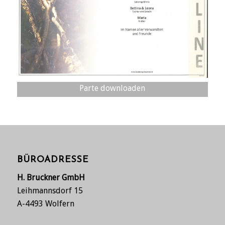
Parte downloaden
BÜROADRESSE
H. Bruckner GmbH
Leihmannsdorf 15
A-4493 Wolfern