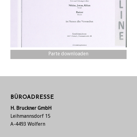
Parte downloaden
BÜROADRESSE
H. Bruckner GmbH
Leihmannsdorf 15
A-4493 Wolfern