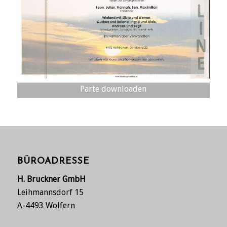
Parte downloaden
BÜROADRESSE
H. Bruckner GmbH
Leihmannsdorf 15
A-4493 Wolfern