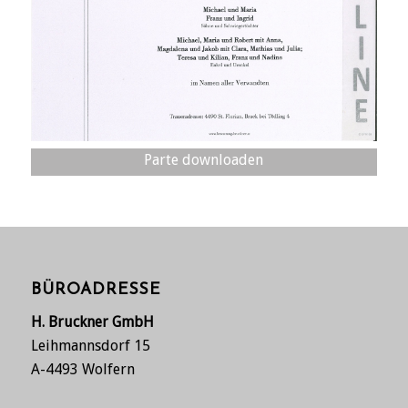
Parte downloaden
BÜROADRESSE
H. Bruckner GmbH
Leihmannsdorf 15
A-4493 Wolfern