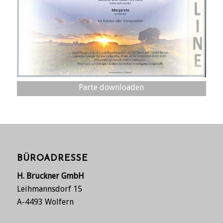
Parte downloaden
BÜROADRESSE
H. Bruckner GmbH
Leihmannsdorf 15
A-4493 Wolfern